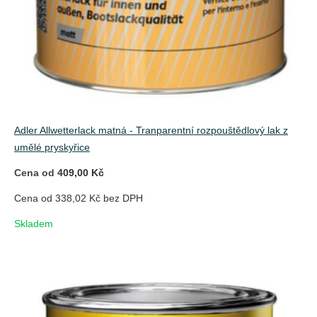
Adler Allwetterlack matná - Tranparentní rozpouštědlový lak z
umělé pryskyřice
Cena od
409,00 Kč
Cena od 338,02 Kč bez DPH
Skladem