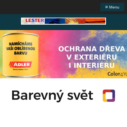
≡
Menu