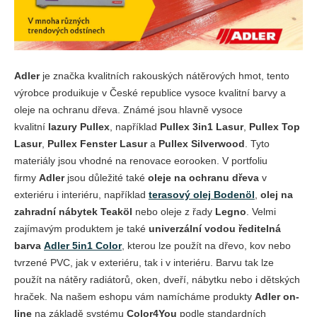
Adler
je značka kvalitních rakouských nátěrových hmot, tento
výrobce produikuje v České republice vysoce kvalitní barvy a
oleje na ochranu dřeva. Známé jsou hlavně vysoce
kvalitní
lazury Pullex
, například
Pullex 3in1 Lasur
,
Pullex Top
Lasur
,
Pullex Fenster Lasur
a
Pullex Silverwood
. Tyto
materiály jsou vhodné na renovace eorooken. V portfoliu
firmy
Adler
jsou důležité také
oleje na ochranu dřeva
v
exteriéru i interiéru, například
terasový olej Bodenöl
,
olej na
zahradní nábytek Teaköl
nebo oleje z řady
Legno
. Velmi
zajímavým produktem je také
univerzální vodou ředitelná
barva
Adler 5in1 Color
, kterou lze použít na dřevo, kov nebo
tvrzené PVC, jak v exteriéru, tak i v interiéru. Barvu tak lze
použít na nátěry radiátorů, oken, dveří, nábytku nebo i dětských
hraček. Na našem eshopu vám namícháme produkty
Adler on-
line
na základě systému
Color4You
podle standardních