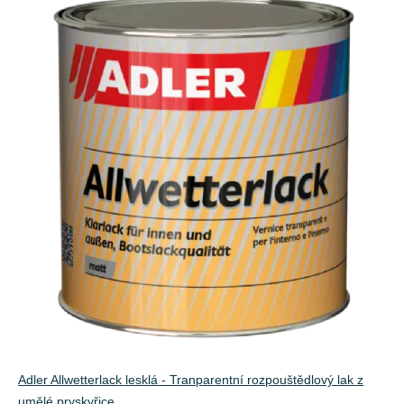
Adler Allwetterlack lesklá - Tranparentní rozpouštědlový lak z
umělé pryskyřice