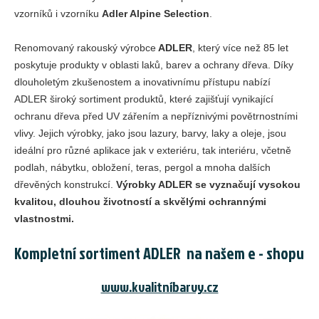
vzorníků i vzorníku
Adler Alpine Selection
.
Renomovaný rakouský výrobce
ADLER
, který více než 85 let
poskytuje produkty v oblasti laků, barev a ochrany dřeva. Díky
dlouholetým zkušenostem a inovativnímu přístupu nabízí
ADLER široký sortiment produktů, které zajišťují vynikající
ochranu dřeva před UV zářením a nepříznivými povětrnostními
vlivy. Jejich výrobky, jako jsou lazury, barvy, laky a oleje, jsou
ideální pro různé aplikace jak v exteriéru, tak interiéru, včetně
podlah, nábytku, obložení, teras, pergol a mnoha dalších
dřevěných konstrukcí.
Výrobky ADLER se vyznačují vysokou
kvalitou, dlouhou životností a skvělými ochrannými
vlastnostmi.
Kompletní sortiment ADLER na našem e - shopu
www.kvalitníbarvy.cz