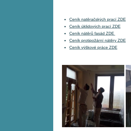
Ceník natěračských prací ZDE
Ceník úklidových prací ZDE
Ceník nátěrů fasád ZDE
Ceník protipožární nátěry ZDE
Ceník výškové práce ZDE