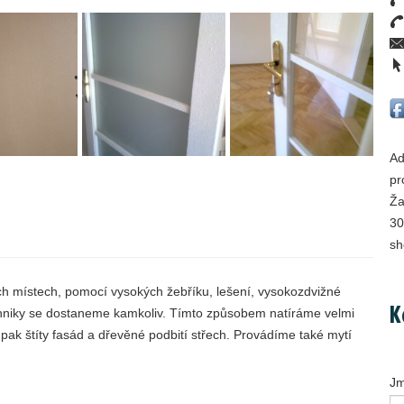
Ad
pr
Ža
30
sh
h místech, pomocí vysokých žebříku, lešení, vysokozdvižné
K
chniky se dostaneme kamkoliv. Tímto způsobem natíráme velmi
pak štíty fasád a dřevěné podbití střech. Provádíme také mytí
J