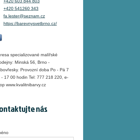
+420 603 844 803
+420 541260 343
fa.lester@seznam.cz
https://barevnysvetbrno.cz/
resa specializované malířské
odejny: Minská 56, Brno -
bovřesky. Provozní doba Po - Pá 7
 - 17 00 hodin Tel: 777 218 220, e-
op www.kvalitnibarvy.cz
ontaktujte nás
méno