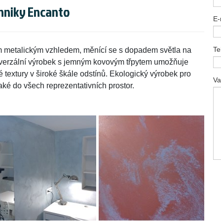
chniky Encanto
E-
Te
ým metalickým vzhledem, měnící se s dopadem světla na
niverzální výrobek s jemným kovovým třpytem umožňuje
é textury v široké škále odstínů. Ekologický výrobek pro
Va
aké do všech reprezentativních prostor.