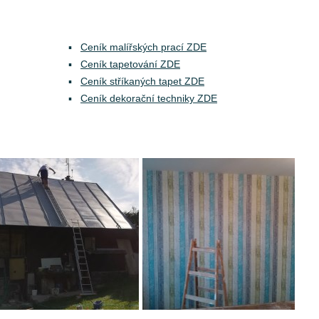
Ceník malířských prací ZDE
Ceník tapetování ZDE
Ceník stříkaných tapet ZDE
Ceník dekorační techniky ZDE