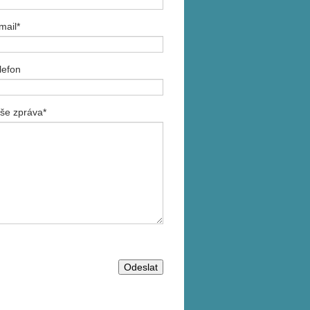
mail*
lefon
še zpráva*