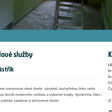
 Nové služby
K
L
ástřik
Br
Br
62
me zrenovovat staré dveře, zárubně, kuchyňskou linku nebo
Če
lze docílit moderního vzhledu a výborné kvality. Vyměníme Vám i
 potřeby zasklíme a seřízneme dveře.
IČ