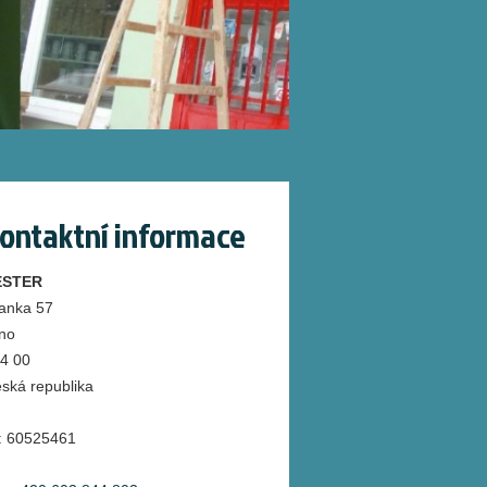
ontaktní informace
ESTER
anka 57
no
4 00
ská republika
:
60525461