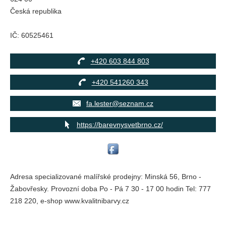
Česká republika
IČ:
60525461
+420 603 844 803
+420 541260 343
fa.lester@seznam.cz
https://barevnysvetbrno.cz/
Adresa specializované malířské prodejny: Minská 56, Brno -
Žabovřesky. Provozní doba Po - Pá 7 30 - 17 00 hodin Tel: 777
218 220, e-shop www.kvalitnibarvy.cz