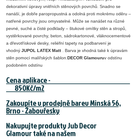
dekorativní úpravy vnitřních stěnových povrchů. Snadno se
nanáší, je dobře paropropustná a odolná proti mokrému oděru –
natřené povrchy jsou omyvatelné. Může se nanášet na různé
pevné, suché a čisté podklady – štukové omítky stěn a stropů,
vystěrkované povrchy, beton, sádrokartonové, vláknocementové
a dřevotřískové desky, reliéfní tapety na podbarvení je
vhodný
JUPOL LATEX Matt
. Barva je vhodná také k úpravám
stěn pomocí malířských šablon.
DECOR Glamouru
v odstínu
podobném odstínu
Cena aplikace -
850Kč/m2
Zakoupíte v prodejně barev Minská 56,
Brno - Žabovřesky
​Nakupujte produkty Jub Decor
Glamour také na našem