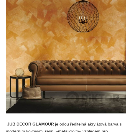
JUB DECOR GLAMOUR
je odou ředitelná akrylátová barva s
moderním kovovým, resp. »metalickým« vzhledem pro