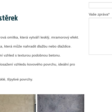
stěrek
Vaše zpráva*
vá omítka, která vytváří lesklý, mramorový efekt.
ka, která může nahradit dlažbu nebo dlaždice.
lní vzhled s texturou podobnou betonu.
dosažení vzhledu kovového povrchu, ideální pro
klé, třpytivé povrchy.