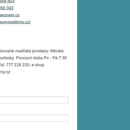
844 803
260 343
@seznam.cz
revnysvetbrno.cz/
izované malířské prodejny: Minská
ovřesky. Provozní doba Po - Pá 7 30
Tel: 777 218 220, e-shop
rvy.cz