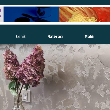
Ceník
Natěrači
Malíři