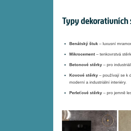
Typy dekorativních 
Benátský štuk
– luxusní mramoro
Mikrocement
– tenkovrstvá stěr
Betonové stěrky
– pro industriá
Kovové stěrky
– používají se k 
moderní a industriální interiéry.
Perleťové stěrky
– pro jemně les