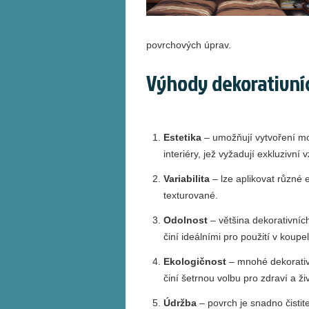
povrchových úprav.
Výhody dekorativní
Estetika
– umožňují vytvoření mod
interiéry, jež vyžadují exkluzivní 
Variabilita
– lze aplikovat různé 
texturované.
Odolnost
– většina dekorativních
činí ideálními pro použití v koup
Ekologičnost
– mnohé dekorativn
činí šetrnou volbu pro zdraví a ži
Údržba
– povrch je snadno čistit