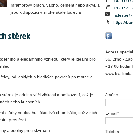
+420 603 
mramorový prach, vápno, cement nebo akryl, a
+420 541
jsou k dispozici v široké škále barev a
fa.lester
https://ba
ch stěrek
Adresa special
erního a elegantního vzhledu, který je ideální pro
56, Brno - Žab
vzhled.
- 17 00 hodin 
www.kvalitniba
efekty, od lesklých a hladkých povrchů po matné a
 stěrek je odolná vůči vlhkosti a poškození, což je
Jméno
elnách nebo kuchyních.
í stěrky neobsahují škodlivé chemikálie, což z nich
E-mail*
votní prostředí.
elný a odolný proti skvrnám.
Telefon