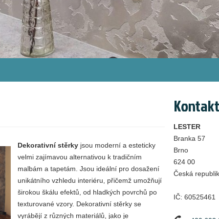
Kontakt
LESTER
Branka 57
Dekorativní stěrky
jsou moderní a esteticky
Brno
velmi zajímavou alternativou k tradičním
624 00
malbám a tapetám. Jsou ideální pro dosažení
Česká republi
unikátního vzhledu interiéru, přičemž umožňují
širokou škálu efektů, od hladkých povrchů po
IČ:
60525461
texturované vzory. Dekorativní stěrky se
vyrábějí z různých materiálů, jako je