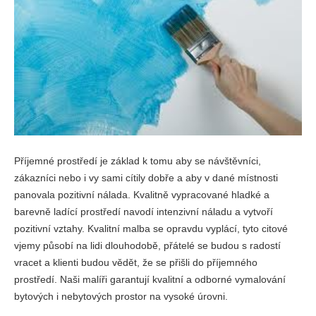
Příjemné prostředí je základ k tomu aby se návštěvníci,
zákazníci nebo i vy sami cítily dobře a aby v dané místnosti
panovala pozitivní nálada. Kvalitně vypracované hladké a
barevně ladící prostředí navodí intenzivní náladu a vytvoří
pozitivní vztahy. Kvalitní malba se opravdu vyplácí, tyto citové
vjemy působí na lidi dlouhodobě, přátelé se budou s radostí
vracet a klienti budou vědět, že se přišli do příjemného
prostředí. Naši malíři garantují kvalitní a odborné vymalování
bytových i nebytových prostor na vysoké úrovni.