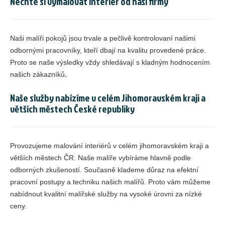
Nechte si vymalovat interiér od naší firmy
Naši malíři pokojů jsou trvale a pečlivě kontrolovaní našimi
odbornými pracovníky, kteří dbají na kvalitu provedené práce.
Proto se naše výsledky vždy shledávají s kladným hodnocením
.
našich zákazníků
Naše služby nabízíme v celém Jihomoravském kraji a
větších městech České republiky
Provozujeme malování interiérů v celém jihomoravském kraji a
větších městech ČR. Naše malíře vybíráme hlavně podle
odborných zkušeností. Současně klademe důraz na efektní
pracovní postupy a techniku našich malířů. Proto vám můžeme
nabídnout kvalitní malířské služby na vysoké úrovni za nízké
ceny.