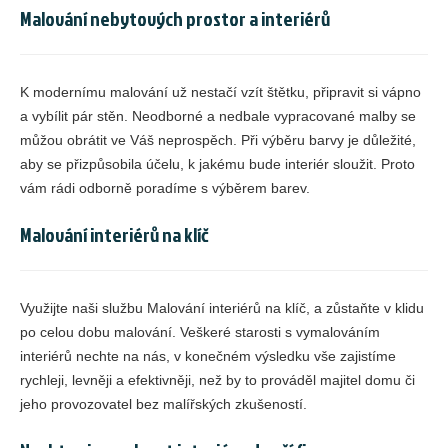
Malování nebytových prostor a interiérů
K modernímu malování už nestačí vzít štětku, připravit si vápno
a vybílit pár stěn. Neodborné a nedbale vypracované malby se
můžou obrátit ve Váš neprospěch. Při výběru barvy je důležité,
aby se přizpůsobila účelu, k jakému bude interiér sloužit. Proto
vám rádi odborně poradíme s výběrem barev.
Malování interiérů na klíč
Využijte naši službu Malování interiérů na klíč, a zůstaňte v klidu
po celou dobu malování. Veškeré starosti s vymalováním
interiérů nechte na nás, v konečném výsledku vše zajistíme
rychleji, levněji a efektivněji, než by to prováděl majitel domu či
jeho provozovatel bez malířských zkušeností.