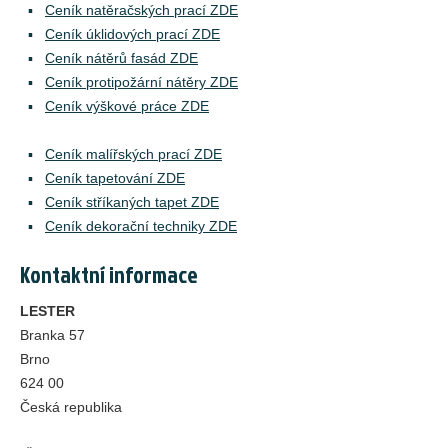
Ceník natěračských prací ZDE
Ceník úklidových prací ZDE
Ceník nátěrů fasád ZDE
Ceník protipožární nátěry ZDE
Ceník výškové práce ZDE
Ceník malířských prací ZDE
Ceník tapetování ZDE
Ceník stříkaných tapet ZDE
Ceník dekorační techniky ZDE
Kontaktní informace
LESTER
Branka 57
Brno
624 00
Česká republika