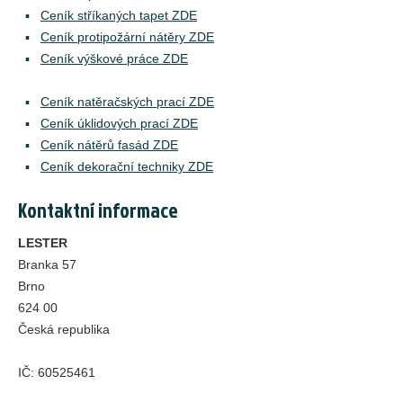
Ceník stříkaných tapet ZDE
Ceník protipožární nátěry ZDE
Ceník výškové práce ZDE
Ceník natěračských prací ZDE
Ceník úklidových prací ZDE
Ceník nátěrů fasád ZDE
Ceník dekorační techniky ZDE
Kontaktní informace
LESTER
Branka 57
Brno
624 00
Česká republika
IČ:
60525461